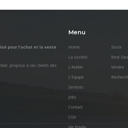
Menu
isé pour l'achat et la vente
Home
Stock
La société
Best Dea
tier, propose à ses clients des
L'Atelier
Vendre
L'Equipe
Recherch
Services
Jobs
Contact
CGV
Vie Privée