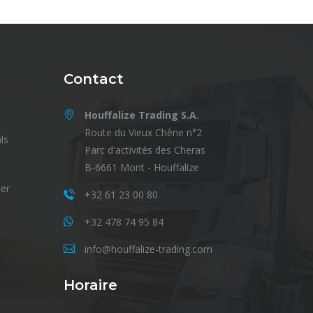
Contact
Houffalize Trading S.A.
Route du Vieux Chêne n°2
ls
Parc d'activités des Cheras
B-6661 Mont - Houffalize
er
+32 61 23 00 80
+32 478 74 95 84
info@houffalize-trading.com
Horaire