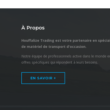
À Propos
Houffalize Trading est votre partenaire en spécial
de matériel de transport d'occasion.
Notre équipe de professionnels active dans le monde en
offres spécifiques qui répondent à leurs besoins.
EN SAVOIR +