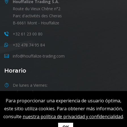
Houffalize Trading S.A.
Route du Vieux Chêne n°2
Parc d'activités des Cheras
B-6661 Mont - Houffalize
+32 61 23 00 80
+32 478 74 95 84
info@houffalize-trading.com
Horario
De lunes a Viernes:
09h00 - 18h00
Para proporcionar una experiencia de usuario óptima,
este sitio utiliza cookies. Para obtener más información,
consulte
nuestra política de privacidad y confidencialidad
.
Copyrights © 2019 All Rights Reserved. Website by
Medialux.be