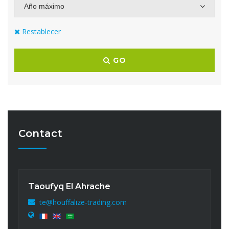
Año máximo
Restablecer
GO
Contact
Taoufyq El Ahrache
te@houffalize-trading.com