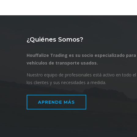
¿Quiénes Somos?
Houffalize Trading es su socio especializado para
vehículos de transporte usados.
Nuestro equipo de profesionales está activo en todo e
los clientes y sus necesidades a medida.
APRENDE MÁS