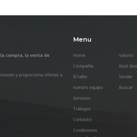
Menu
 la compra, la venta de
Home
Valores
Compañía
Best dea
l mundo y proporciona ofertas a
El taller
Vender
nuestro equipo
Buscar
Servicios
Trabajos
Contacto
Condiciones