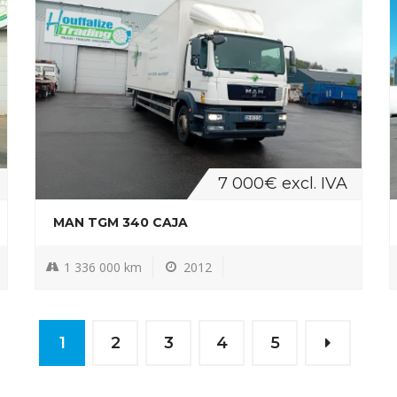
7 000€ excl. IVA
MAN TGM 340 CAJA
1 336 000 km
2012
1
2
3
4
5