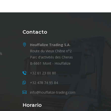
Contacto
Houffalize Trading S.A.
Route du Vieux Chêne n°2
ls
Parc d'activités des Cheras
B-6661 Mont - Houffalize
+32 61 23 00 80
+32 478 74 95 84
info@houffalize-trading.com
Horario