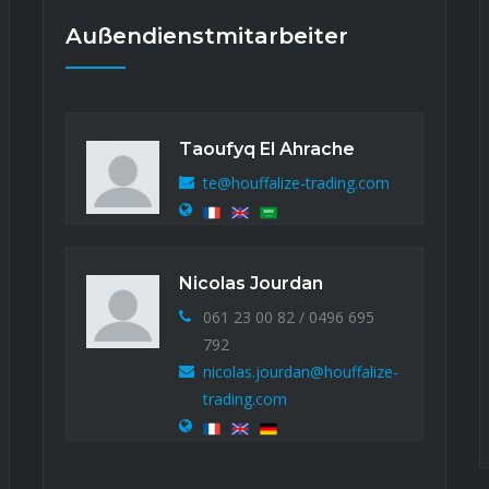
Außendienstmitarbeiter
Taoufyq El Ahrache
com
te@houffalize-trading.com
Nicolas Jourdan
5
061 23 00 82 / 0496 695
792
lize-
nicolas.jourdan@houffalize-
trading.com