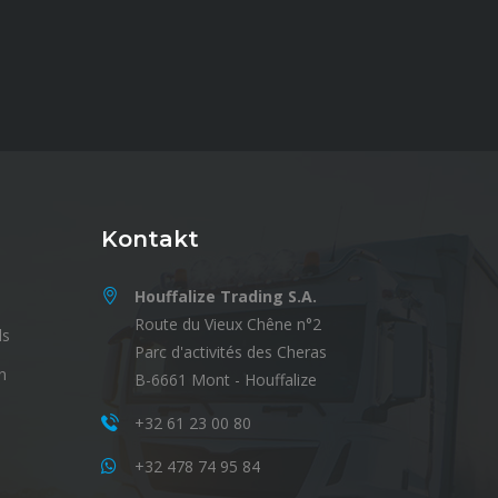
Kontakt
Houffalize Trading S.A.
Route du Vieux Chêne n°2
ls
Parc d'activités des Cheras
n
B-6661 Mont - Houffalize
+32 61 23 00 80
+32 478 74 95 84