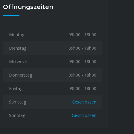
Öffnungszeiten
Montag
09h00 - 18h00
Taoufyq El Ahrache
Taoufy
Dienstag
09h00 - 18h00
te@houffalize-trading.com
te@h
Mittwoch
09h00 - 18h00
Donnerstag
09h00 - 18h00
Nicolas Jourdan
Nicola
061 23 00 82 / 0496 695
061 
Freitag
09h00 - 18h00
792
792
Samstag
nicolas.jourdan@houffalize-
Geschlossen
nicol
trading.com
trad
Sonntag
Geschlossen