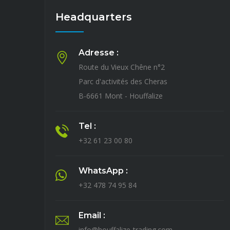
Headquarters
Adresse :
Route du Vieux Chêne n°2
 El Ahrache
Taoufyq El Ahrache
Parc d'activités des Cheras
ffalize-trading.com
te@houffalize-trading.
B-6661 Mont - Houffalize
Tel :
 Jourdan
Nicolas Jourdan
+32 61 23 00 80
 00 82 / 0496 695
061 23 00 82 / 0496 69
792
WhatsApp :
s.jourdan@houffalize-
nicolas.jourdan@houffa
+32 478 74 95 84
g.com
trading.com
Email :
info@houffalize-trading.com